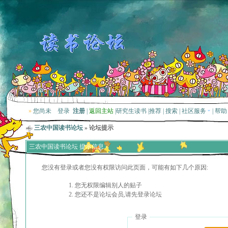
»
您尚未
登录
注册
|
返回主站
|
研究生读书
|
推荐
|
搜索
|
社区服务
|
帮助
三农中国读书论坛
» 论坛提示
三农中国读书论坛 提示信息
您没有登录或者您没有权限访问此页面，可能有如下几个原因:
您无权限编辑别人的贴子
您还不是论坛会员,请先登录论坛
登录