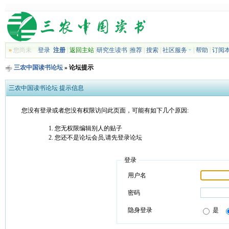
»
您尚未
登录
注册
|
返回主站
|
研究生读书
|
推荐
|
搜索
|
社区服务
|
帮助
|
订阅
三农中国读书论坛
» 论坛提示
三农中国读书论坛 提示信息
您没有登录或者您没有权限访问此页面，可能有如下几个原因:
您无权限编辑别人的贴子
您还不是论坛会员,请先登录论坛
登录
用户名
密码
隐身登录
是