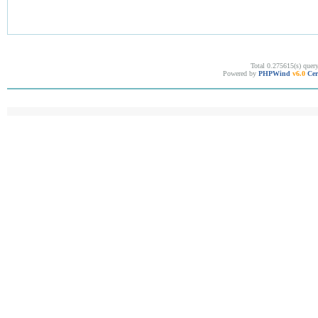
Total 0.275615(s) quer
Powered by
PHPWind
v6.0
Cer