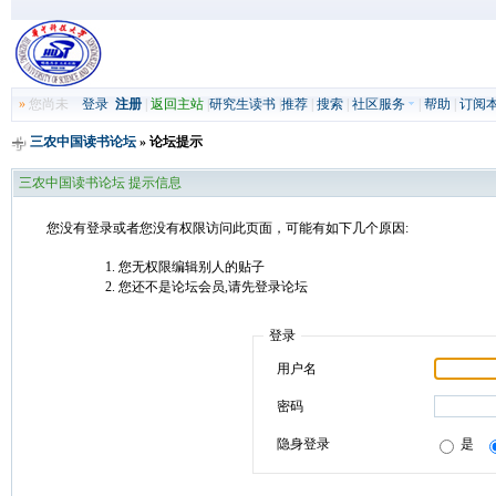
»
您尚未
登录
注册
|
返回主站
|
研究生读书
|
推荐
|
搜索
|
社区服务
|
帮助
|
订阅
三农中国读书论坛
» 论坛提示
三农中国读书论坛 提示信息
您没有登录或者您没有权限访问此页面，可能有如下几个原因:
您无权限编辑别人的贴子
您还不是论坛会员,请先登录论坛
登录
用户名
密码
隐身登录
是