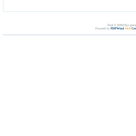
Total 0.269923(s) quer
Powered by
PHPWind
v6.0
Cer