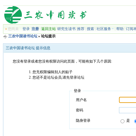
»
您尚未
登录
注册
|
返回主站
|
研究生读书
|
推荐
|
搜索
|
社区服务
|
帮助
|
订阅
三农中国读书论坛
» 论坛提示
三农中国读书论坛 提示信息
您没有登录或者您没有权限访问此页面，可能有如下几个原因:
您无权限编辑别人的贴子
您还不是论坛会员,请先登录论坛
登录
用户名
密码
隐身登录
是