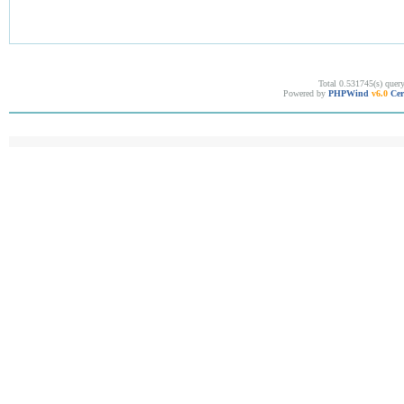
Total 0.531745(s) quer
Powered by
PHPWind
v6.0
Cer