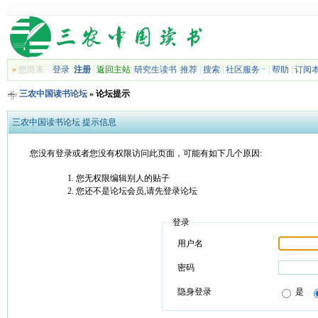
»
您尚未
登录
注册
|
返回主站
|
研究生读书
|
推荐
|
搜索
|
社区服务
|
帮助
|
订阅
三农中国读书论坛
» 论坛提示
三农中国读书论坛 提示信息
您没有登录或者您没有权限访问此页面，可能有如下几个原因:
您无权限编辑别人的贴子
您还不是论坛会员,请先登录论坛
登录
用户名
密码
隐身登录
是