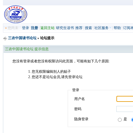
»
您尚未
登录
注册
|
返回主站
|
研究生读书
|
推荐
|
搜索
|
社区服务
|
帮助
|
订阅
三农中国读书论坛
» 论坛提示
三农中国读书论坛 提示信息
您没有登录或者您没有权限访问此页面，可能有如下几个原因:
您无权限编辑别人的贴子
您还不是论坛会员,请先登录论坛
登录
用户名
密码
隐身登录
是