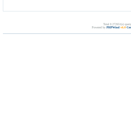
Total 0.272651(s) quer
Powered by
PHPWind
v6.0
Cer