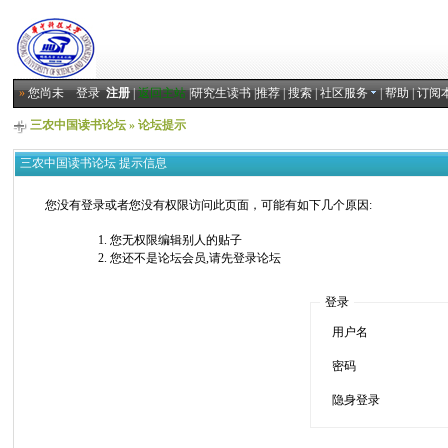
»
您尚未
登录
注册
|
返回主站
|
研究生读书
|
推荐
|
搜索
|
社区服务
|
帮助
|
订阅
三农中国读书论坛
» 论坛提示
三农中国读书论坛 提示信息
您没有登录或者您没有权限访问此页面，可能有如下几个原因:
您无权限编辑别人的贴子
您还不是论坛会员,请先登录论坛
登录
用户名
密码
隐身登录