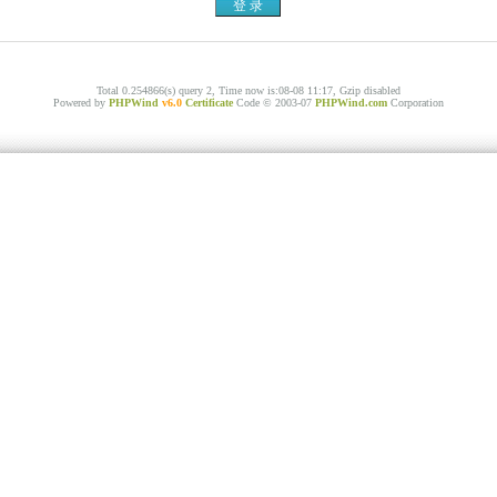
Total 0.254866(s) query 2, Time now is:08-08 11:17, Gzip disabled
Powered by
PHPWind
v6.0
Certificate
Code © 2003-07
PHPWind.com
Corporation