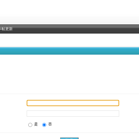
本帖更新
是
否