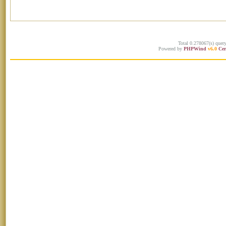
Total 0.278067(s) quer
Powered by
PHPWind
v6.0
Cer