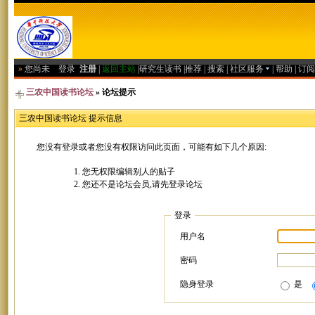
»
您尚未
登录
注册
|
返回主站
|
研究生读书
|
推荐
|
搜索
|
社区服务
|
帮助
|
订阅
三农中国读书论坛
» 论坛提示
三农中国读书论坛 提示信息
您没有登录或者您没有权限访问此页面，可能有如下几个原因:
您无权限编辑别人的贴子
您还不是论坛会员,请先登录论坛
登录
用户名
密码
隐身登录
是