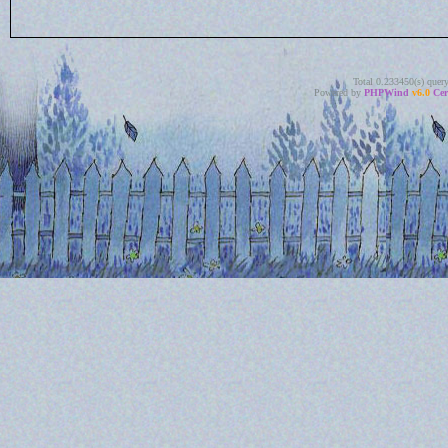
Total 0.233450(s) quer
Powered by
PHPWind
v6.0
Cer