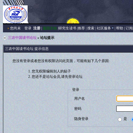
»
您尚未
登录
注册
|
返回主站
|
研究生读书
|
推荐
|
搜索
|
社区服务
|
帮助
|
订阅
三农中国读书论坛
» 论坛提示
三农中国读书论坛 提示信息
您没有登录或者您没有权限访问此页面，可能有如下几个原因:
您无权限编辑别人的贴子
您还不是论坛会员,请先登录论坛
登录
用户名
密码
隐身登录
是