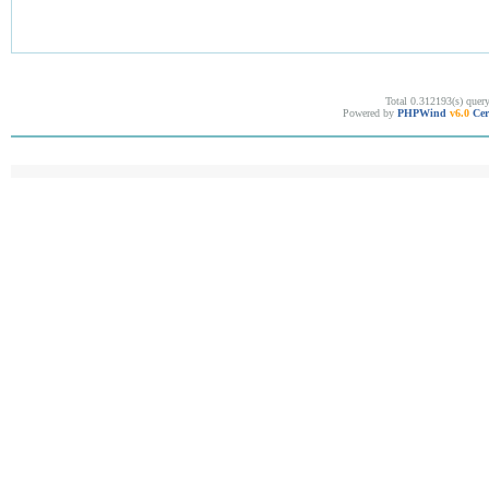
Total 0.312193(s) quer
Powered by
PHPWind
v6.0
Cer