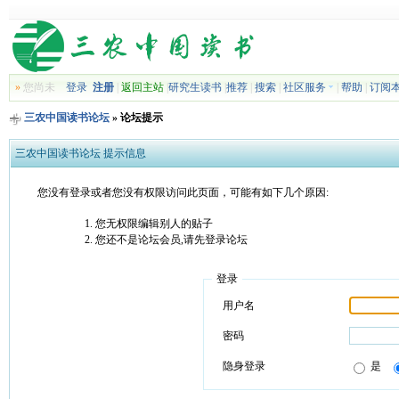
»
您尚未
登录
注册
|
返回主站
|
研究生读书
|
推荐
|
搜索
|
社区服务
|
帮助
|
订阅
三农中国读书论坛
» 论坛提示
三农中国读书论坛 提示信息
您没有登录或者您没有权限访问此页面，可能有如下几个原因:
您无权限编辑别人的贴子
您还不是论坛会员,请先登录论坛
登录
用户名
密码
隐身登录
是