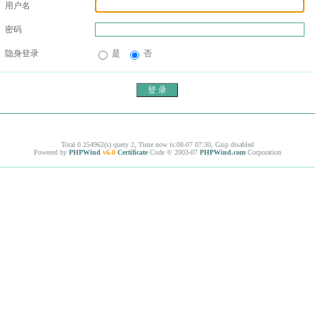
用户名
密码
隐身登录
是
否
Total 0.254962(s) query 2, Time now is:08-07 07:30, Gzip disabled
Powered by
PHPWind
v6.0
Certificate
Code © 2003-07
PHPWind.com
Corporation