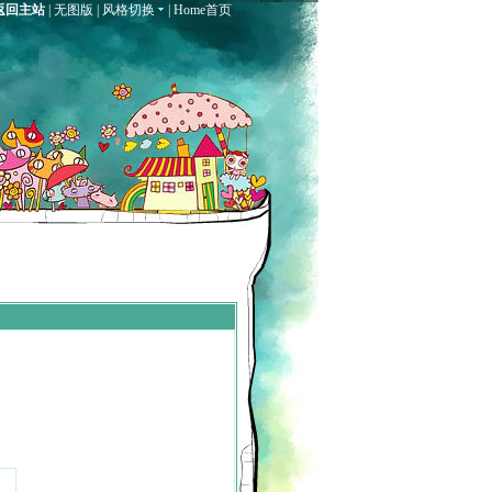
返回主站
|
无图版
|
风格切换
|
Home首页