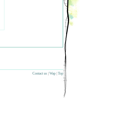
Contact us
|
Wap
|
Top