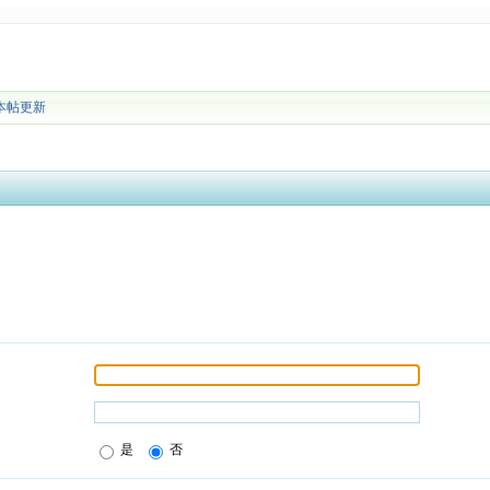
本帖更新
是
否