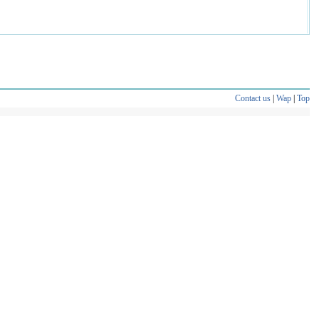
Contact us
|
Wap
|
Top