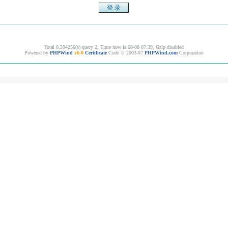
Total 0.594256(s) query 2, Time now is:08-08 07:39, Gzip disabled
Powered by
PHPWind
v6.0
Certificate
Code © 2003-07
PHPWind.com
Corporation