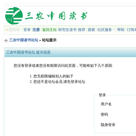
»
您尚未
登录
注册
|
返回主站
|
研究生读书
|
推荐
|
搜索
|
社区服务
|
帮助
|
订阅
三农中国读书论坛
» 论坛提示
三农中国读书论坛 提示信息
您没有登录或者您没有权限访问此页面，可能有如下几个原因:
您无权限编辑别人的贴子
您还不是论坛会员,请先登录论坛
登录
用户名
密码
隐身登录