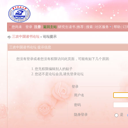
»
您尚未
登录
注册
|
返回主站
|
研究生读书
|
推荐
|
搜索
|
社区服务
|
帮助
|
订
三农中国读书论坛
» 论坛提示
三农中国读书论坛 提示信息
您没有登录或者您没有权限访问此页面，可能有如下几个原因:
您无权限编辑别人的贴子
您还不是论坛会员,请先登录论坛
登录
用户名
密码
隐身登录
是