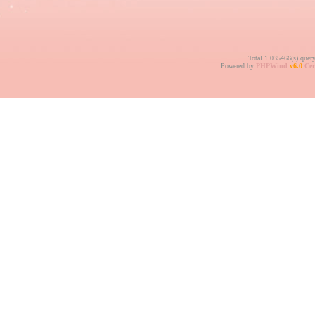
Total 1.035466(s) quer
Powered by
PHPWind
v6.0
Cer