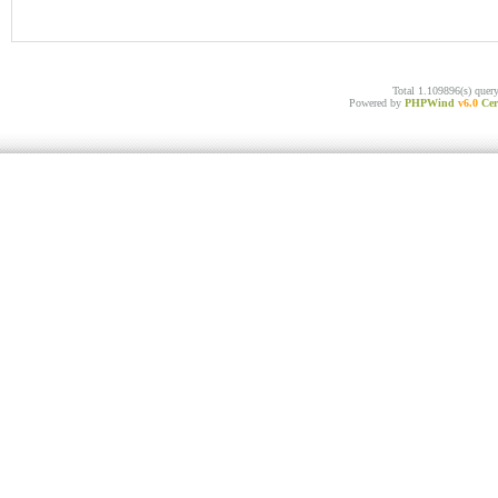
Total 1.109896(s) quer
Powered by
PHPWind
v6.0
Cer