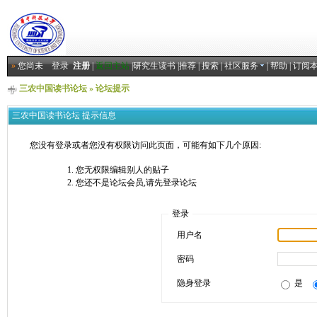
»
您尚未
登录
注册
|
返回主站
|
研究生读书
|
推荐
|
搜索
|
社区服务
|
帮助
|
订阅
三农中国读书论坛
» 论坛提示
三农中国读书论坛 提示信息
您没有登录或者您没有权限访问此页面，可能有如下几个原因:
您无权限编辑别人的贴子
您还不是论坛会员,请先登录论坛
登录
用户名
密码
隐身登录
是