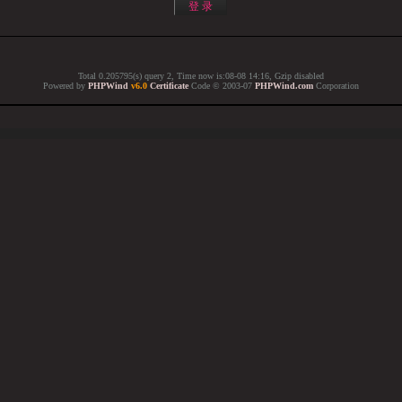
Total 0.205795(s) query 2, Time now is:08-08 14:16, Gzip disabled
Powered by
PHPWind
v6.0
Certificate
Code © 2003-07
PHPWind.com
Corporation