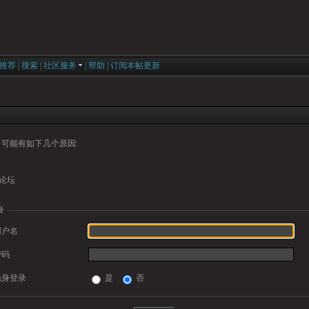
推荐
|
搜索
|
社区服务
|
帮助
|
订阅本帖更新
可能有如下几个原因:
论坛
录
用户名
密码
隐身登录
是
否