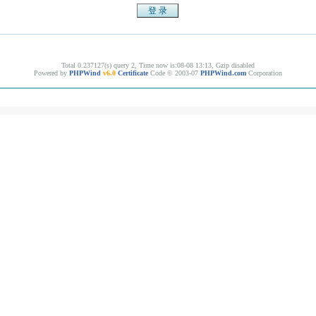
Total 0.237127(s) query 2, Time now is:08-08 13:13, Gzip disabled
Powered by
PHPWind
v6.0
Certificate
Code © 2003-07
PHPWind.com
Corporation