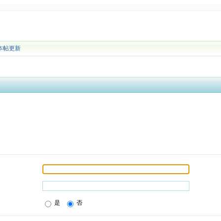
本帖更新
是
否