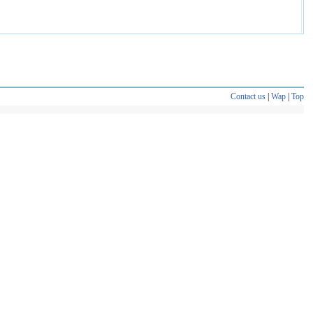
Contact us
|
Wap
|
Top