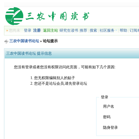
»
您尚未
登录
注册
|
返回主站
|
研究生读书
|
推荐
|
搜索
|
社区服务
|
帮助
|
订阅
三农中国读书论坛
» 论坛提示
三农中国读书论坛 提示信息
您没有登录或者您没有权限访问此页面，可能有如下几个原因:
您无权限编辑别人的贴子
您还不是论坛会员,请先登录论坛
登录
用户名
密码
隐身登录