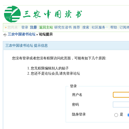
»
您尚未
登录
注册
|
返回主站
|
研究生读书
|
推荐
|
搜索
|
社区服务
|
帮助
|
订阅
三农中国读书论坛
» 论坛提示
三农中国读书论坛 提示信息
您没有登录或者您没有权限访问此页面，可能有如下几个原因:
您无权限编辑别人的贴子
您还不是论坛会员,请先登录论坛
登录
用户名
密码
隐身登录
是