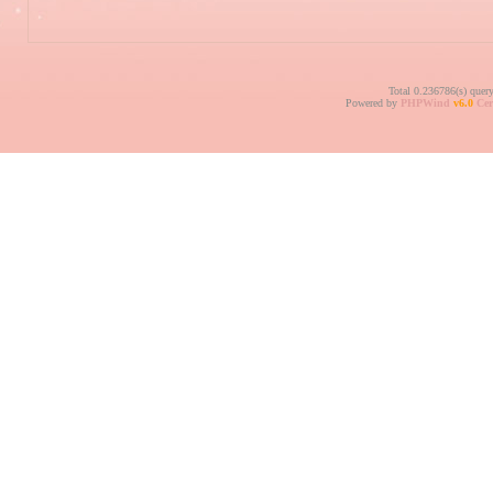
Total 0.236786(s) quer
Powered by
PHPWind
v6.0
Cer