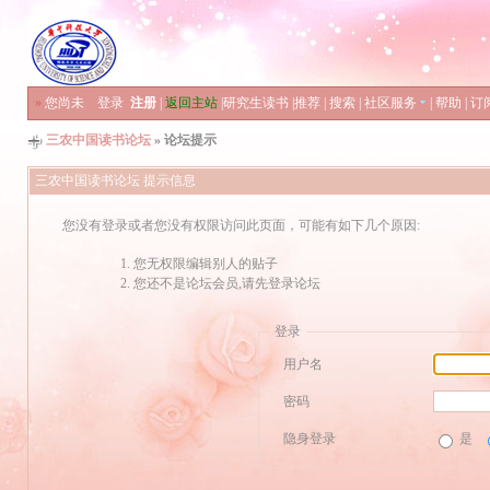
»
您尚未
登录
注册
|
返回主站
|
研究生读书
|
推荐
|
搜索
|
社区服务
|
帮助
|
订
三农中国读书论坛
» 论坛提示
三农中国读书论坛 提示信息
您没有登录或者您没有权限访问此页面，可能有如下几个原因:
您无权限编辑别人的贴子
您还不是论坛会员,请先登录论坛
登录
用户名
密码
隐身登录
是