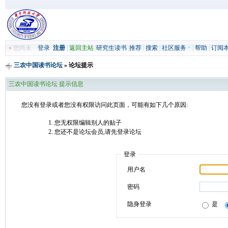
»
您尚未
登录
注册
|
返回主站
|
研究生读书
|
推荐
|
搜索
|
社区服务
|
帮助
|
订阅
三农中国读书论坛
» 论坛提示
三农中国读书论坛 提示信息
您没有登录或者您没有权限访问此页面，可能有如下几个原因:
您无权限编辑别人的贴子
您还不是论坛会员,请先登录论坛
登录
用户名
密码
隐身登录
是