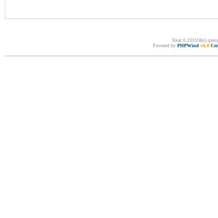
Total 0.233318(s) quer
Powered by
PHPWind
v6.0
Cer