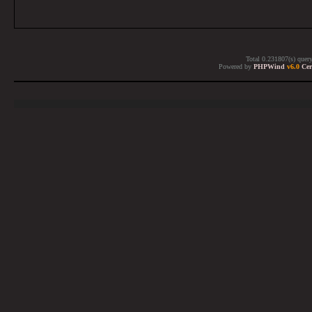
Total 0.231807(s) quer
Powered by
PHPWind
v6.0
Cer