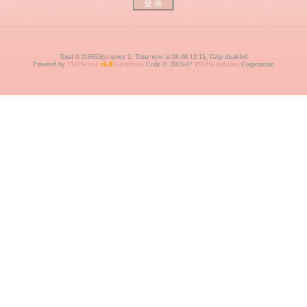
Total 0.218653(s) query 2, Time now is:08-08 12:15, Gzip disabled
Powered by
PHPWind
v6.0
Certificate
Code © 2003-07
PHPWind.com
Corporation