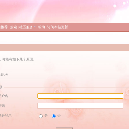
|
推荐
|
搜索
|
社区服务
|
帮助
|
订阅本帖更新
，可能有如下几个原因:
录论坛
录
用户名
密码
隐身登录
是
否