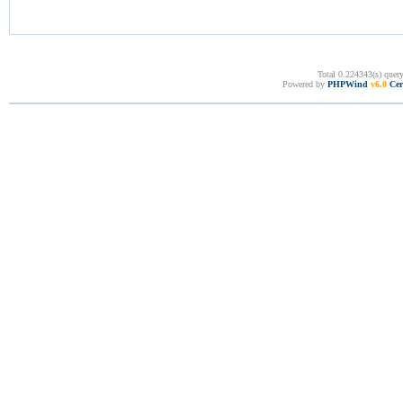
Total 0.224343(s) quer
Powered by
PHPWind
v6.0
Cer