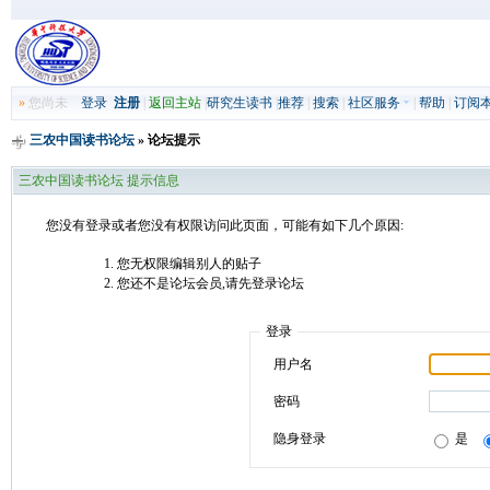
»
您尚未
登录
注册
|
返回主站
|
研究生读书
|
推荐
|
搜索
|
社区服务
|
帮助
|
订阅
三农中国读书论坛
» 论坛提示
三农中国读书论坛 提示信息
您没有登录或者您没有权限访问此页面，可能有如下几个原因:
您无权限编辑别人的贴子
您还不是论坛会员,请先登录论坛
登录
用户名
密码
隐身登录
是