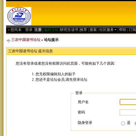
»
您尚未
登录
注册
|
返回主站
|
研究生读书
|
推荐
|
搜索
|
社区服务
|
帮助
|
订阅
三农中国读书论坛
» 论坛提示
三农中国读书论坛 提示信息
您没有登录或者您没有权限访问此页面，可能有如下几个原因:
您无权限编辑别人的贴子
您还不是论坛会员,请先登录论坛
登录
用户名
密码
隐身登录
是