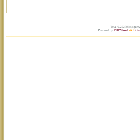
Total 0.252799(s) quer
Powered by
PHPWind
v6.0
Cer