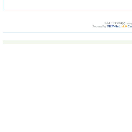
Total 0.243004(s) quer
Powered by
PHPWind
v6.0
Cer