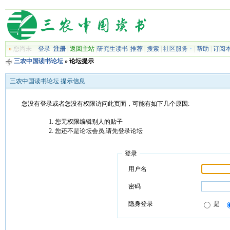
»
您尚未
登录
注册
|
返回主站
|
研究生读书
|
推荐
|
搜索
|
社区服务
|
帮助
|
订阅
三农中国读书论坛
» 论坛提示
三农中国读书论坛 提示信息
您没有登录或者您没有权限访问此页面，可能有如下几个原因:
您无权限编辑别人的贴子
您还不是论坛会员,请先登录论坛
登录
用户名
密码
隐身登录
是