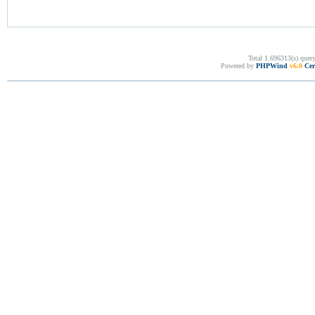
Total 1.696313(s) quer
Powered by
PHPWind
v6.0
Cer