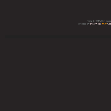
Total 0.403420(s) quer
Powered by
PHPWind
v6.0
Cer