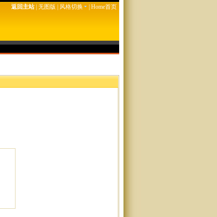
返回主站
|
无图版
|
风格切换
|
Home首页