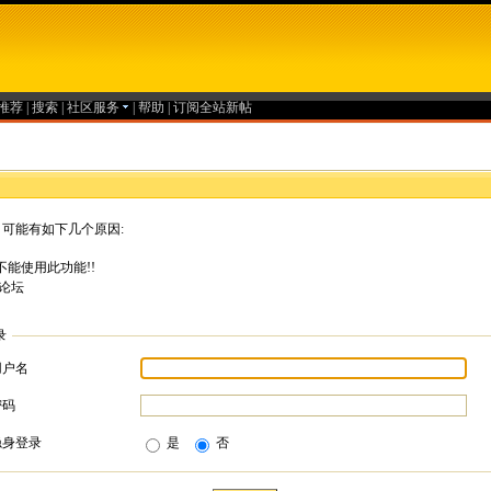
推荐
|
搜索
|
社区服务
|
帮助
|
订阅全站新帖
可能有如下几个原因:
能使用此功能!!
论坛
录
用户名
密码
隐身登录
是
否