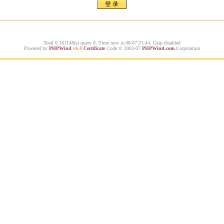
Total 0.161148(s) query 0, Time now is:08-07 21:44, Gzip disabled
Powered by
PHPWind
v6.0
Certificate
Code © 2003-07
PHPWind.com
Corporation