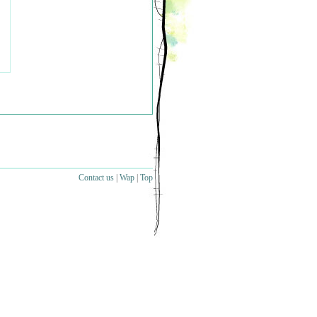
Contact us
|
Wap
|
Top