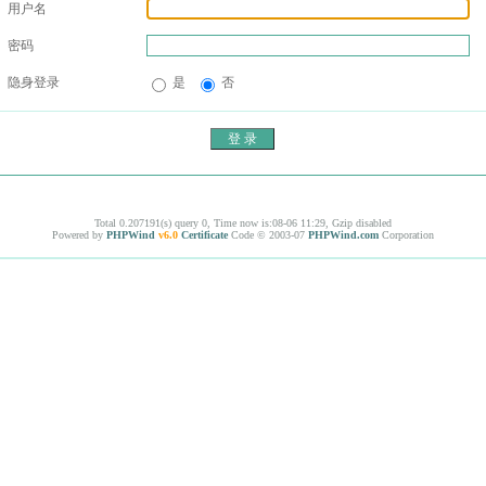
用户名
密码
隐身登录
是
否
Total 0.207191(s) query 0, Time now is:08-06 11:29, Gzip disabled
Powered by
PHPWind
v6.0
Certificate
Code © 2003-07
PHPWind.com
Corporation