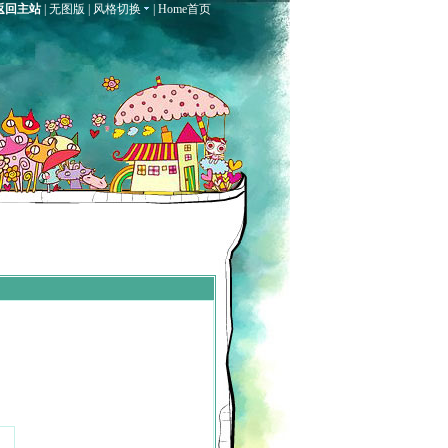
返回主站
|
无图版
|
风格切换
|
Home首页