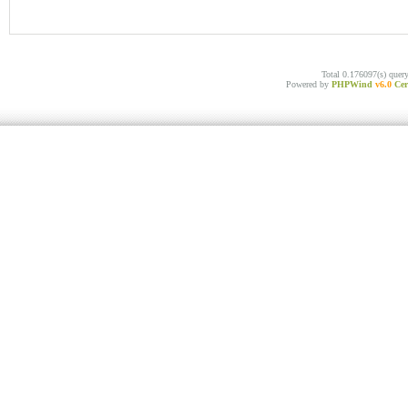
Total 0.176097(s) quer
Powered by
PHPWind
v6.0
Cer