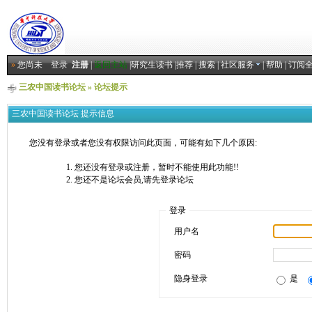
»
您尚未
登录
注册
|
返回主站
|
研究生读书
|
推荐
|
搜索
|
社区服务
|
帮助
|
订阅
三农中国读书论坛
» 论坛提示
三农中国读书论坛 提示信息
您没有登录或者您没有权限访问此页面，可能有如下几个原因:
您还没有登录或注册，暂时不能使用此功能!!
您还不是论坛会员,请先登录论坛
登录
用户名
密码
隐身登录
是