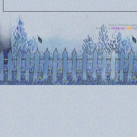
Total 0.210352(s) quer
Powered by
PHPWind
v6.0
Cer