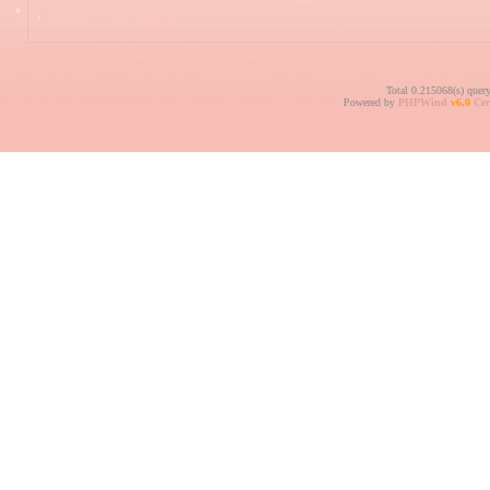
Total 0.215068(s) quer
Powered by
PHPWind
v6.0
Cer