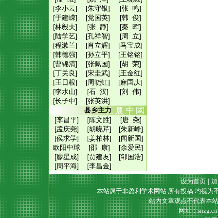
[李小云]
[朱守银]
[张 鸣]
[于建嵘]
[党国英]
[韩 俊]
[林毅夫]
[张 静]
[秦 晖]
[陆学艺]
[孔祥智]
[周 立]
[程漱兰]
[肖立辉]
[马宝成]
[韩德强]
[孙立平]
[王铭铭]
[曹锦清]
[张佩国]
[胡 荣]
[丁关良]
[宋圭武]
[王金红]
[王日根]
[周晓虹]
[麻国庆]
[李水山]
[石 汉]
[刘 伟]
[长子中]
[张英洪]
县乡主力
[李昌平]
[陈文胜]
[唐 尧]
[孟庆尧]
[胡晓芹]
[朱新峰]
[侯求学]
[姜柏林]
[闻新国]
欧阳中球
[邵 康]
[余爱民]
[廖星成]
[贾建友]
[邹国浩]
[周平海]
[李昌金]
设为首页
|
加
本站属于非盈利学术网站 所有投稿 均视为
站内文章观点不代表本站
网址：snzg.c