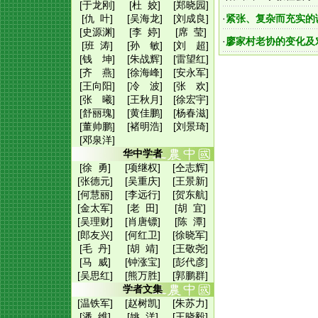
[于龙刚]
[杜 姣]
[郑晓园]
[仇 叶]
[吴海龙]
[刘成良]
·
紧张、复杂而充实的
[史源渊]
[李 婷]
[席 莹]
·
廖家村老协的变化及
[班 涛]
[孙 敏]
[刘 超]
[钱 坤]
[朱战辉]
[雷望红]
[齐 燕]
[徐海峰]
[安永军]
[王向阳]
[冷 波]
[张 欢]
[张 曦]
[王秋月]
[徐宏宇]
[舒丽瑰]
[黄佳鹏]
[杨春滋]
[董帅鹏]
[褚明浩]
[刘景琦]
[邓泉洋]
华中学者
[徐 勇]
[项继权]
[仝志辉]
[张德元]
[吴重庆]
[王景新]
[何慧丽]
[李远行]
[贺东航]
[金太军]
[老 田]
[胡 宜]
[吴理财]
[肖唐镖]
[陈 潭]
[郎友兴]
[何红卫]
[徐晓军]
[毛 丹]
[胡 靖]
[王敬尧]
[马 威]
[钟涨宝]
[彭代彦]
[吴思红]
[熊万胜]
[郭鹏群]
学者文集
[温铁军]
[赵树凯]
[朱苏力]
[潘 维]
[姚 洋]
[王晓毅]