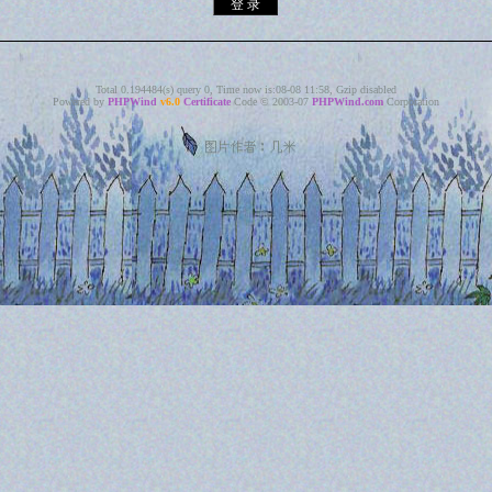
Total 0.194484(s) query 0, Time now is:08-08 11:58, Gzip disabled
Powered by
PHPWind
v6.0
Certificate
Code © 2003-07
PHPWind.com
Corporation