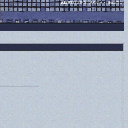
返回主站
|
无图版
|
风格切换
|
Home首页