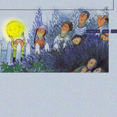
Contact us
|
Wap
|
Top