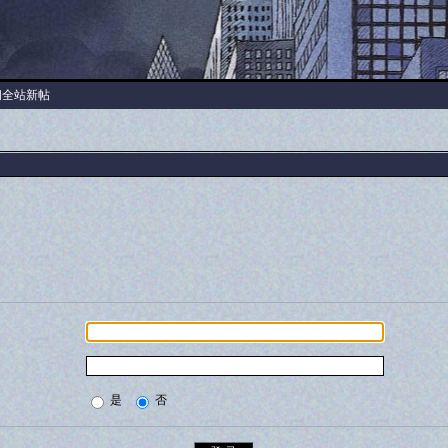
阅全站新帖
是
否