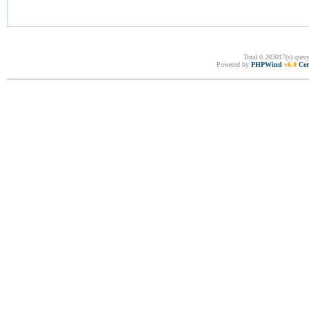
Total 0.203017(s) quer
Powered by
PHPWind
v6.0
Cer