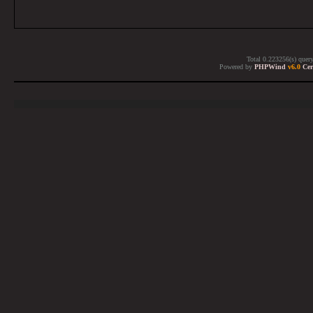
Total 0.223256(s) quer
Powered by
PHPWind
v6.0
Cer