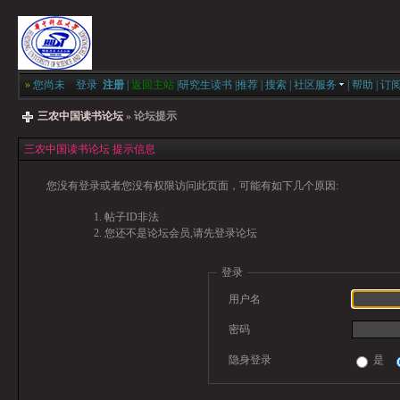
»
您尚未
登录
注册
|
返回主站
|
研究生读书
|
推荐
|
搜索
|
社区服务
|
帮助
|
订
三农中国读书论坛
» 论坛提示
三农中国读书论坛 提示信息
您没有登录或者您没有权限访问此页面，可能有如下几个原因:
帖子ID非法
您还不是论坛会员,请先登录论坛
登录
用户名
密码
隐身登录
是