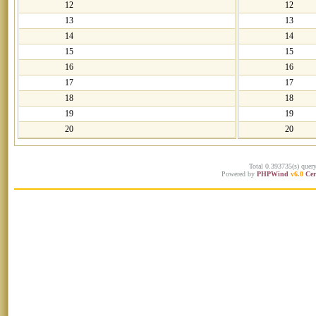
12
12
13
13
14
14
15
15
16
16
17
17
18
18
19
19
20
20
Total 0.393735(s) quer
Powered by
PHPWind
v6.0
Cer