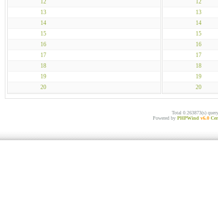
12
12
13
13
14
14
15
15
16
16
17
17
18
18
19
19
20
20
Total 0.263873(s) quer
Powered by
PHPWind
v6.0
Cer