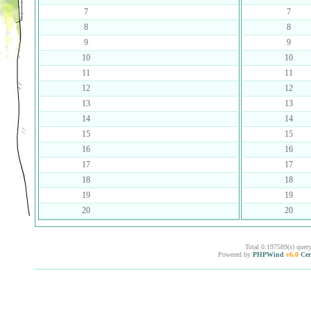
7
7
8
8
9
9
10
10
11
11
12
12
13
13
14
14
15
15
16
16
17
17
18
18
19
19
20
20
Total 0.197589(s) quer
Powered by
PHPWind
v6.0
Cer