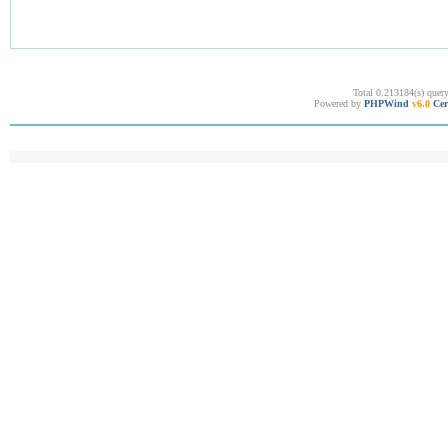
Total 0.213184(s) quer
Powered by
PHPWind
v6.0
Cer