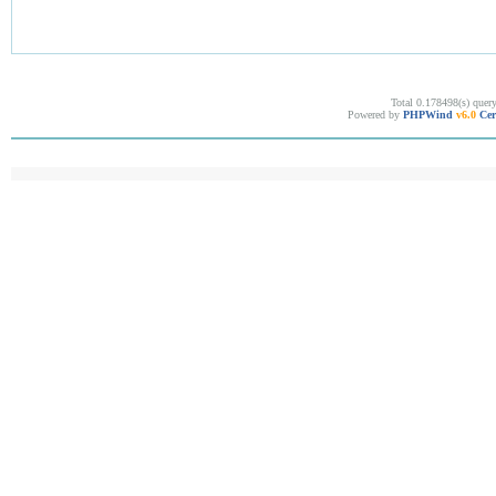
Total 0.178498(s) quer
Powered by
PHPWind
v6.0
Cer