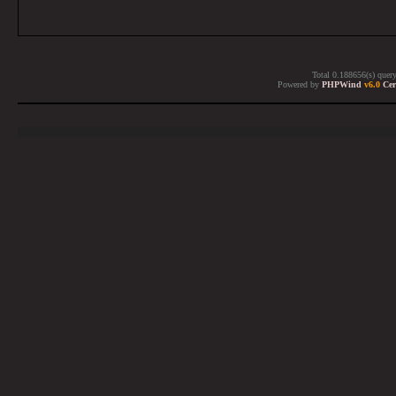
Total 0.188656(s) quer
Powered by
PHPWind
v6.0
Cer