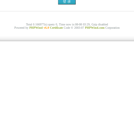
Total 0.166977(s) query 0, Time now is:08-08 03:29, Gzip disabled
Powered by
PHPWind
v6.0
Certificate
Code © 2003-07
PHPWind.com
Corporation