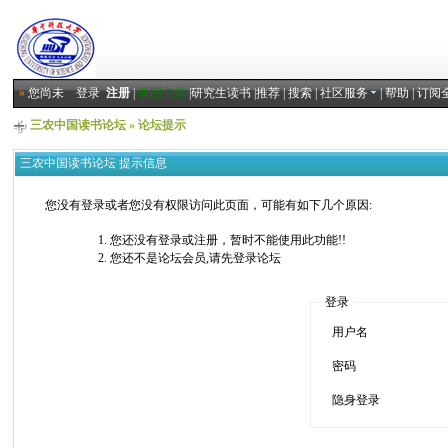
»
您尚未
登录
注册
|
返回主站
|
研究生读书
|
推荐
|
搜索
|
社区服务
|
帮助
|
订阅
三农中国读书论坛
» 论坛提示
三农中国读书论坛 提示信息
您没有登录或者您没有权限访问此页面，可能有如下几个原因:
您还没有登录或注册，暂时不能使用此功能!!
您还不是论坛会员,请先登录论坛
登录
用户名
密码
隐身登录