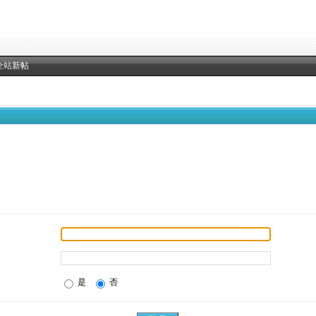
全站新帖
是
否