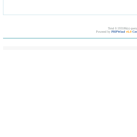
Total 0.193186(s) quer
Powered by
PHPWind
v6.0
Cer