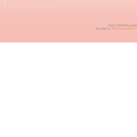
Total 6.895366(s) quer
Powered by
PHPWind
v6.0
Cer