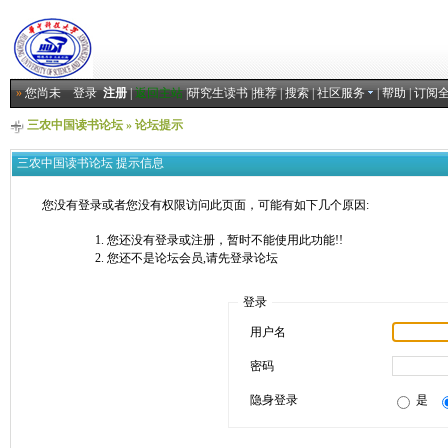
»
您尚未
登录
注册
|
返回主站
|
研究生读书
|
推荐
|
搜索
|
社区服务
|
帮助
|
订阅
三农中国读书论坛
» 论坛提示
三农中国读书论坛 提示信息
您没有登录或者您没有权限访问此页面，可能有如下几个原因:
您还没有登录或注册，暂时不能使用此功能!!
您还不是论坛会员,请先登录论坛
登录
用户名
密码
隐身登录
是