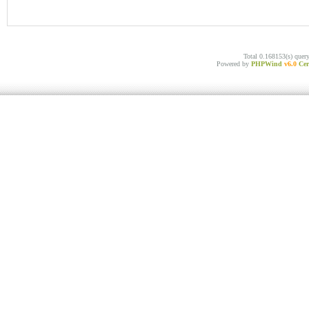
Total 0.168153(s) quer
Powered by
PHPWind
v6.0
Cer