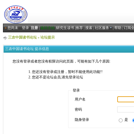
»
您尚未
登录
注册
|
返回主站
|
研究生读书
|
推荐
|
搜索
|
社区服务
|
帮助
|
订阅
三农中国读书论坛
» 论坛提示
三农中国读书论坛 提示信息
您没有登录或者您没有权限访问此页面，可能有如下几个原因:
您还没有登录或注册，暂时不能使用此功能!!
您还不是论坛会员,请先登录论坛
登录
用户名
密码
隐身登录
是