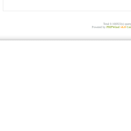
Total 0.166922(s) quer
Powered by
PHPWind
v6.0
Cer