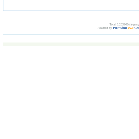
Total 0.203803(s) quer
Powered by
PHPWind
v6.0
Cer