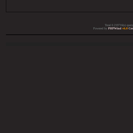
Total 0.219716(s) quer
Powered by
PHPWind
v6.0
Cer