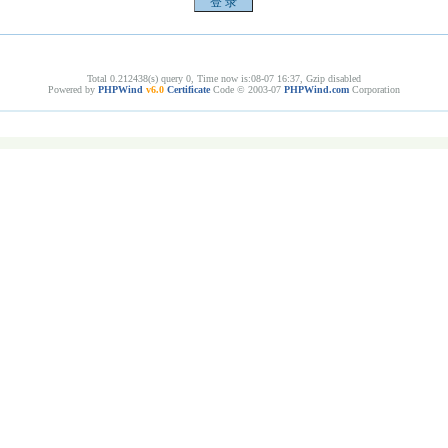
Total 0.212438(s) query 0, Time now is:08-07 16:37, Gzip disabled
Powered by
PHPWind
v6.0
Certificate
Code © 2003-07
PHPWind.com
Corporation