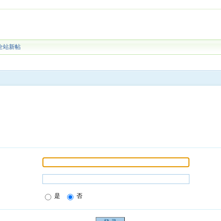
全站新帖
是
否