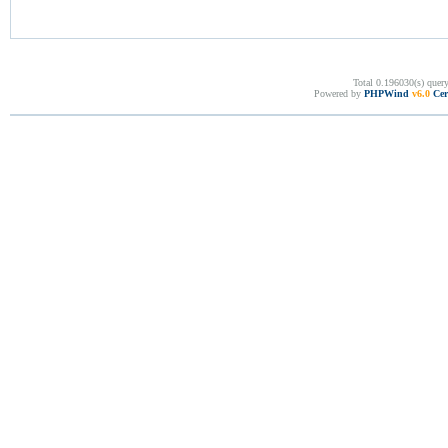
Total 0.196030(s) quer
Powered by
PHPWind
v6.0
Cer